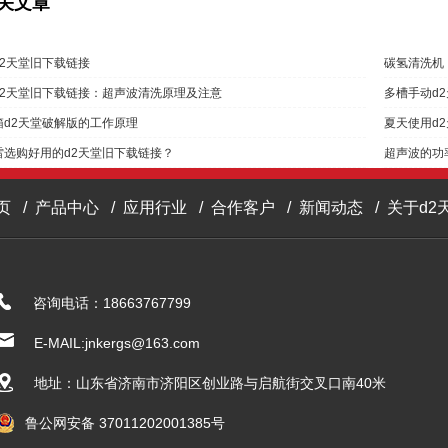
关文章
d2天堂旧下载链接
碳氢清洗机
2天堂旧下载链接：超声波清洗原理及注意
多槽手动d
箱d2天堂破解版的工作原理
夏天使用d2
选购好用的d2天堂旧下载链接？
超声波的功率
页
/
产品中心
/
应用行业
/
合作客户
/
新闻动态
/
关于d2
咨询电话：18663767799
E-MAIL:jnkergs@163.com
地址：山东省济南市济阳区创业路与启航街交叉口南40米
鲁公网安备 37011202001385号