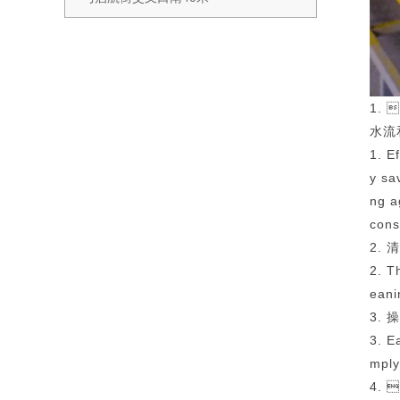
1.
水流和
1. E
y sa
ng a
cons
2.
2. T
eani
3. 
3. E
mply
4.