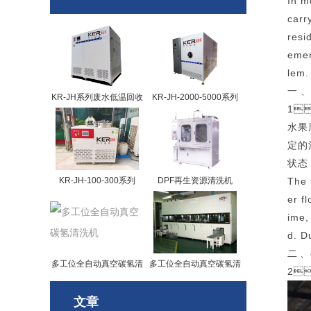
In m
carr
resi
emer
lem.
一
KR-JH系列废水低温回收
KR-JH-2000-5000系列
1、
设备
水果
定的
状态
KR-JH-100-300系列
DPF再生资源清洗机
The 
er f
ime,
d. D
二
多工位全自动真空碳氢清
多工位全自动真空碳氢清
2
洗机
洗机
文章