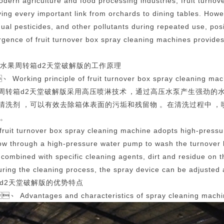
odern agriculture and food processing industries, fruit turnov
ying every important link from orchards to dining tables. How
dual pesticides, and other pollutants during repeated use, posi
gence of fruit turnover box spray cleaning machines provides 
、水果周转箱d2天堂破解版的工作原理
 Working principle of fruit turnover box spray cleaning mac
周转箱d2天堂破解版采用高压喷淋技术，通过高压水泵产生强劲的水流，
清洗剂，可以有效去除箱体表面的污垢和残留物。在清洗过程中
。
fruit turnover box spray cleaning machine adopts high-pressu
low through a high-pressure water pump to wash the turnover b
 combined with specific cleaning agents, dirt and residue on t
uring the cleaning process, the spray device can be adjusted 
、d2天堂破解版的优势特点
、 Advantages and characteristics of spray cleaning machi