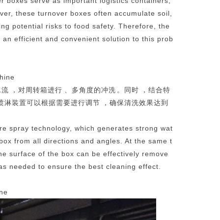
er boxes serve as important logistics containers,
ever, these turnover boxes often accumulate soil,
ng potential risks to food safety. Therefore, the
an efficient and convenient solution to this prob
hine
对周转箱进行、多角度的冲洗。同时，结合特
，喷淋装置可以根据需要进行调节，确保清洗效果达到
re spray technology, which generates strong wat
ox from all directions and angles. At the same t
he surface of the box can be effectively remove
as needed to ensure the best cleaning effect.
ne